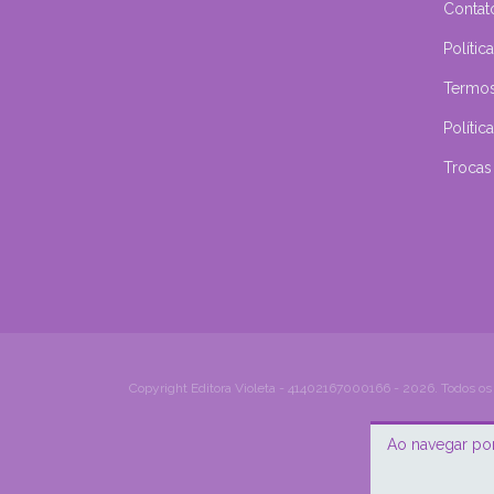
Contat
Polític
Termo
Políti
Trocas
Copyright Editora Violeta - 41402167000166 - 2026. Todos os 
Ao navegar por