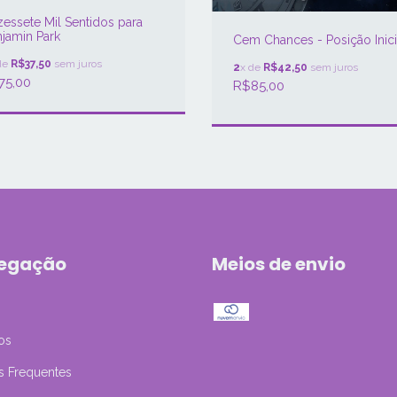
essete Mil Sentidos para
jamin Park
Cem Chances - Posição Inici
de
R$37,50
sem juros
2
x de
R$42,50
sem juros
75,00
R$85,00
egação
Meios de envio
os
s Frequentes