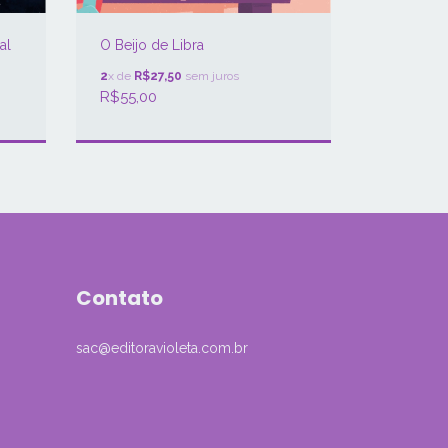
O Maestr
O Beijo de Libra
al
2
x de
R$42
2
x de
R$27,50
sem juros
R$85,00
R$55,00
Contato
sac@editoravioleta.com.br