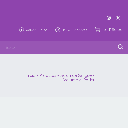
0
R$0,00
CADASTRE-SE
INICIAR SESSÃO
-
e Cancelamento
Trocas e Devoluções
Início
-
Produtos
-
Saron de Sangue -
Volume 4: Poder