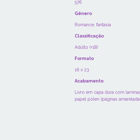
576
Gênero
Romance, fantasia
Classificação
Adulto (+18)
Formato
16 x 23
Acabamento
Livro em capa dura com laminação
papel pólen (páginas amarelad