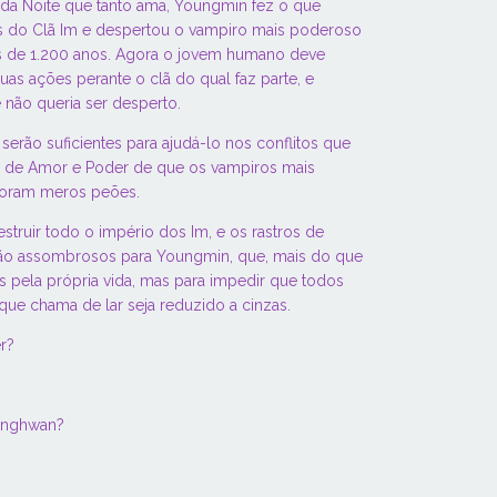
a da Noite que tanto ama, Youngmin fez o que
s do Clã Im e despertou o vampiro mais poderoso
s de 1.200 anos. Agora o jovem humano deve
uas ações perante o clã do qual faz parte, e
não queria ser desperto.
erão suficientes para ajudá-lo nos conflitos que
o de Amor e Poder de que os vampiros mais
oram meros peões.
struir todo o império dos Im, e os rastros de
rão assombrosos para Youngmin, que, mais do que
as pela própria vida, mas para impedir que todos
ue chama de lar seja reduzido a cinzas.
r?
onghwan?