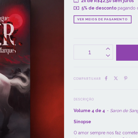
2
x de
R$42,50
sem juros
5% de desconto
pagando 
VER MEIOS DE PAGAMENTO
COMPARTILHAR
DESCRIÇÃO
Volume 4 de 4
-
Saron de San
Sinopse
O amor sempre nos faz comete