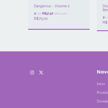
Dangerous - Volume 2
Dez
Ben
2
x de
R$37,50
sem juros
2
x 
R$75,00
R$
Nav
Início
Produt
Dúvida