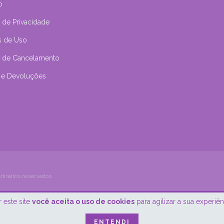
o
a de Privacidade
s de Uso
ca de Cancelamento
 e Devoluções
direitos reservados.
 este site
você aceita o uso de cookies
para agilizar a sua experiê
ENTENDI