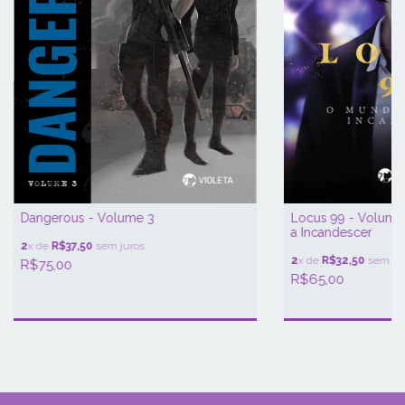
Dangerous - Volume 3
Locus 99 - Volume
a Incandescer
2
x de
R$37,50
sem juros
2
x de
R$32,50
sem jur
R$75,00
R$65,00