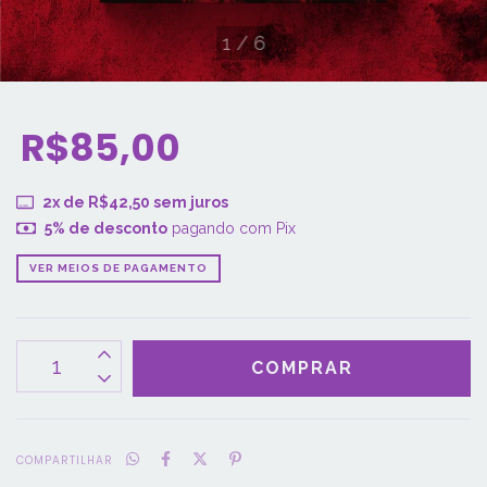
1
/
6
R$85,00
2
x de
R$42,50
sem juros
5% de desconto
pagando com Pix
VER MEIOS DE PAGAMENTO
COMPARTILHAR